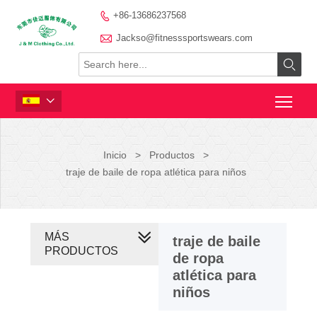
+86-13686237568


Jackso@fitnesssportswears.com


Inicio
>
Productos
>
traje de baile de ropa atlética para niños
MÁS
traje de baile
PRODUCTOS
de ropa
atlética para
niños