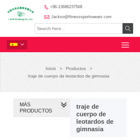
+86-13686237568


Jackso@fitnesssportswears.com


Inicio
>
Productos
>
traje de cuerpo de leotardos de gimnasia
MÁS
traje de
PRODUCTOS
cuerpo de
leotardos de
gimnasia