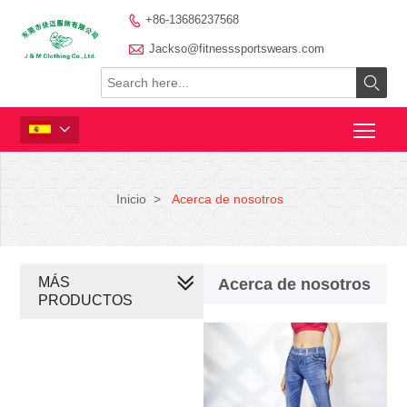
+86-13686237568


Jackso@fitnesssportswears.com


Inicio
>
Acerca de nosotros
MÁS
Acerca de nosotros
PRODUCTOS