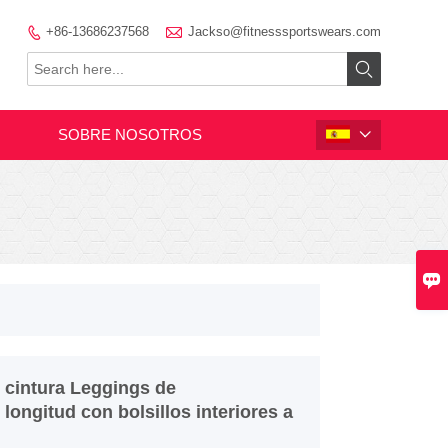

+86-13686237568
Jackso@fitnesssportswears.com


SOBRE NOSOTROS


 cintura Leggings de
longitud con bolsillos interiores a