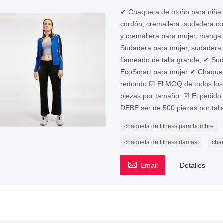
✔ Chaqueta de otoño para niña 
cordón, cremallera, sudadera c
y cremallera para mujer, manga l
Sudadera para mujer, sudadera 
flameado de talla grande, ✔ Su
EcoSmart para mujer ✔ Chaqueta
redondo ☑ El MOQ de todos los 
piezas por tamaño. ☑ El pedido
DEBE ser de 500 piezas por talla 
chaqueta de fitness para hombre
chaqueta de fitness damas
cha

Email
Detalles