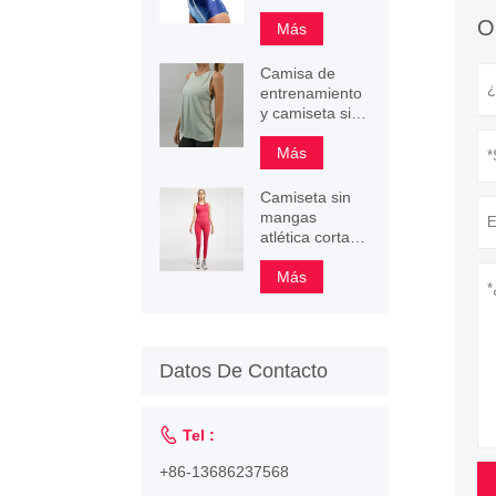
pequeños
O
Más
Camisa de
entrenamiento
y camiseta sin
mangas
deportiva
Más
Camiseta sin
mangas
atlética corta
de
entrenamiento
Más
personalizada
para mujer
Datos De Contacto

Tel :
+86-13686237568