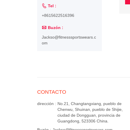

Tel :
+8615622516396

Buzón :
Jackso@fitnesssportswears.c
om
CONTACTO
dirección :
No.21, Changtangxiang, pueblo de
Chenwu, Shuinan, pueblo de Shijie,
ciudad de Dongguan, provincia de
Guangdong, 523306 China.
Buzón :
Jackso@fitnesssportswears.com