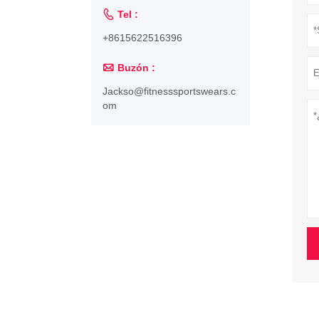

Tel :
+8615622516396

Buzón :
Jackso@fitnesssportswears.c
om