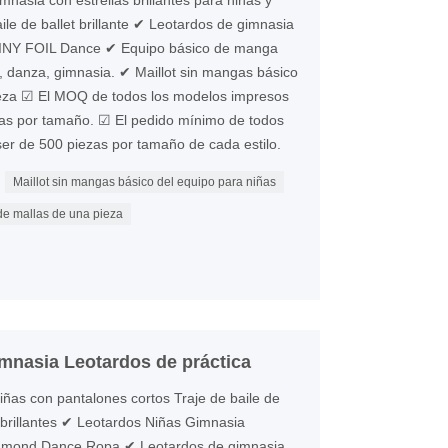
nasia con estrellas brillantes para niñas y
aile de ballet brillante ✔ Leotardos de gimnasia
NY FOIL Dance ✔ Equipo básico de manga
et, danza, gimnasia. ✔ Maillot sin mangas básico
ieza ☑ El MOQ de todos los modelos impresos
zas por tamaño. ☑ El pedido mínimo de todos
er de 500 piezas por tamaño de cada estilo.
Maillot sin mangas básico del equipo para niñas
de mallas de una pieza
imnasia Leotardos de práctica
ñas con pantalones cortos Traje de baile de
 brillantes ✔ Leotardos Niñas Gimnasia
iamond Dance Ropa ✔ Leotardos de gimnasia