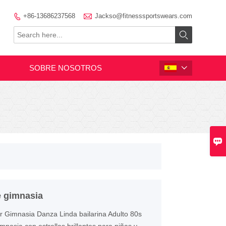

+86-13686237568
Jackso@fitnesssportswears.com


SOBRE NOSOTROS


e gimnasia
r Gimnasia Danza Linda bailarina Adulto 80s