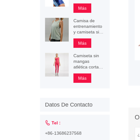
pequeños
Más
Camisa de
entrenamiento
y camiseta sin
mangas
deportiva
Más
Camiseta sin
mangas
atlética corta
de
entrenamiento
Más
personalizada
para mujer
Datos De Contacto
O

Tel :
+86-13686237568