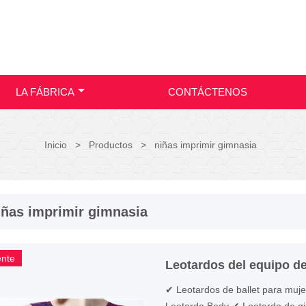
LA FÁBRICA
CONTÁCTENOS
Inicio
>
Productos
>
niñas imprimir gimnasia
iñas imprimir gimnasia
ente
Leotardos del equipo d
✔ Leotardos de ballet para muje