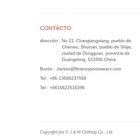
CONTACTO
dirección :
No.21, Changtangxiang, pueblo de
Chenwu, Shuinan, pueblo de Shijie,
ciudad de Dongguan, provincia de
Guangdong, 523306 China.
Buzón :
Jackso@fitnesssportswears.com
Tel :
+86-13686237568
Tel :
+8615622516396
Copyright por © J & M Clothing Co., Ltd.