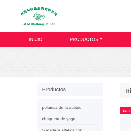
INICIO
PRODUCTOS
Productos
n
polainas de la aptitud
cali
chaqueta de yoga
Sudadera atlética con