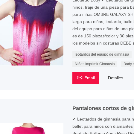
Leotardo Body ✔ Leotardo de gim
niños, traje de una pieza para b
para niñas OMBRE GALAXY SHI
larga para niñas, leotardo, ball
del equipo para niñas de una p
es de 150 piezas/color y 30 pie
los modelos sin costuras DEBE s
leotardos del equipo de gimnasia
Niñas Imprimir Gimnasia
Body 

Email
Detalles
Pantalones cortos de g
✔ Leotardos de gimnasia para ni
ballet para niños con diamantes
Bordado Brillante Aqua Rose D