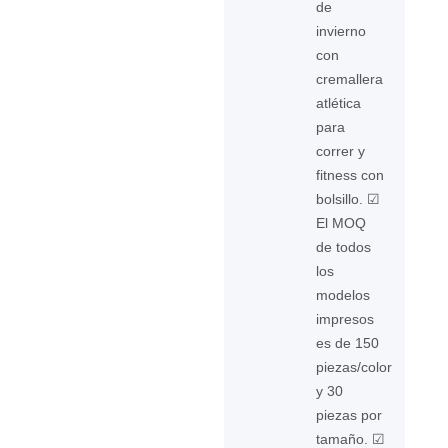
de
invierno
con
cremallera
atlética
para
correr y
fitness con
bolsillo. ☑
El MOQ
de todos
los
modelos
impresos
es de 150
piezas/color
y 30
piezas por
tamaño. ☑