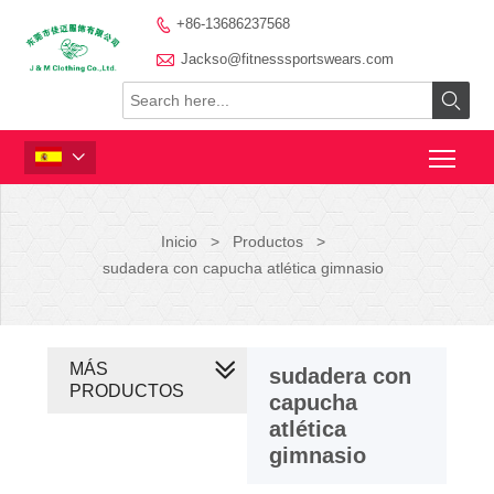
+86-13686237568


Jackso@fitnesssportswears.com


Inicio
>
Productos
>
sudadera con capucha atlética gimnasio
MÁS
sudadera con
PRODUCTOS
capucha
atlética
gimnasio