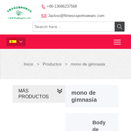
+86-13686237568


Jackso@fitnesssportswears.com


Inicio
>
Productos
>
mono de gimnasia
MÁS
mono de
PRODUCTOS
gimnasia
Body
de