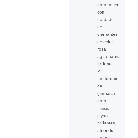
para mujer
con
bordado
de
diamantes
de color
rosa
aguamarina
brillante.
✔
Leotardos
de
gimnasia
para
niñas,
joyas
brillantes,
atuendo
de baile