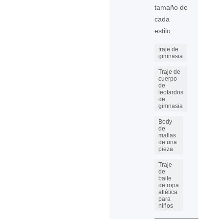
tamaño de
cada
estilo.
traje de
gimnasia
Traje de
cuerpo
de
leotardos
de
gimnasia
Body
de
mallas
de una
pieza
Traje
de
baile
de ropa
atlética
para
niños