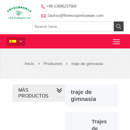
+86-13686237568


Jackso@fitnesssportswears.com


Inicio
>
Productos
>
traje de gimnasia
MÁS
traje de
PRODUCTOS
gimnasia
Trajes
de