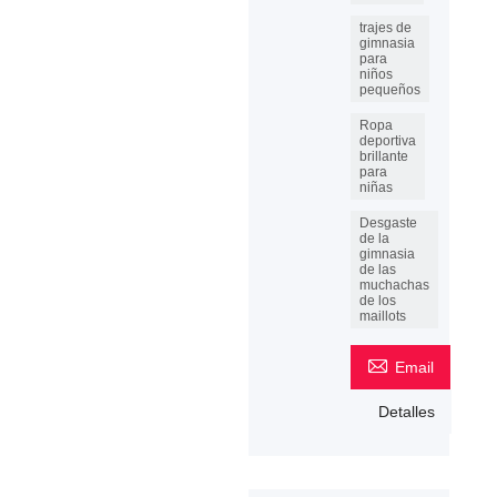
trajes de
gimnasia
para
niños
pequeños
Ropa
deportiva
brillante
para
niñas
Desgaste
de la
gimnasia
de las
muchachas
de los
maillots

Email
Detalles